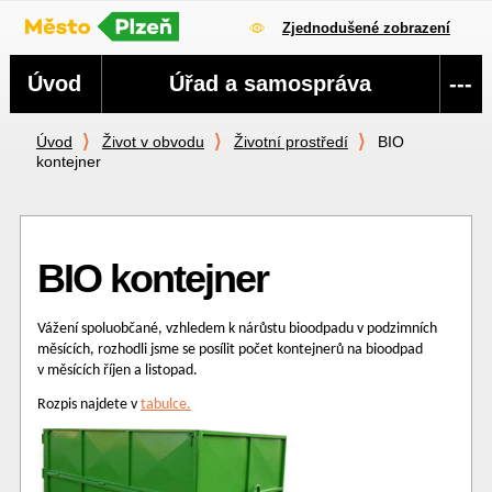
Zjednodušené zobrazení
Navigace
Úvod
Úřad a samospráva
---
Úvod
Život v obvodu
Životní prostředí
BIO
kontejner
BIO kontejner
Vážení spoluobčané, vzhledem k nárůstu bioodpadu v podzimních
měsících, rozhodli jsme se posílit počet kontejnerů na bioodpad
v měsících říjen a listopad.
Rozpis najdete v
tabulce.