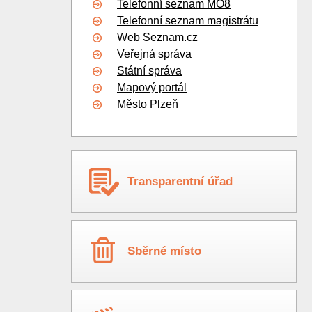
Telefonní seznam MO8
Telefonní seznam magistrátu
Web Seznam.cz
Veřejná správa
Státní správa
Mapový portál
Město Plzeň
Transparentní úřad
Sběrné místo