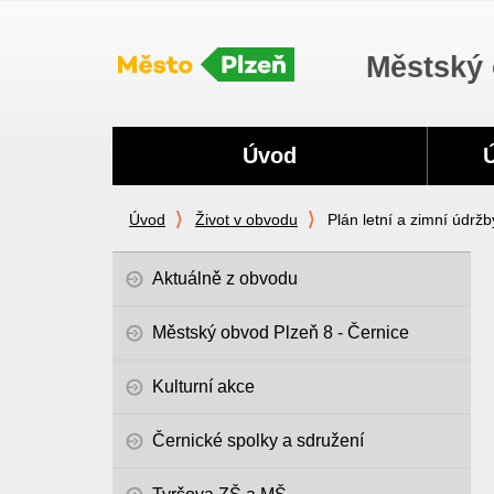
Městský 
Navigace
Úvod
Úvod
Život v obvodu
Plán letní a zimní údržb
Aktuálně z obvodu
Městský obvod Plzeň 8 - Černice
Kulturní akce
Černické spolky a sdružení