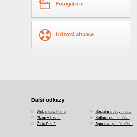
Fotogalerie
Krizová situace
Další odkazy
Web města Plzně
Sociální služby města
Plzeň v kostce
Kulturní portál města
Čistá Plzeň
Sportovní portál města