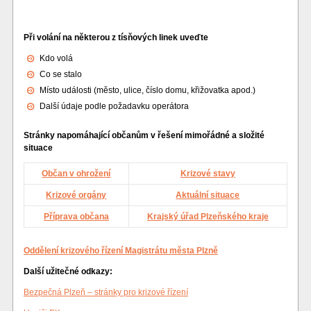
Při volání na některou z tísňových linek uveďte
Kdo volá
Co se stalo
Místo události (město, ulice, číslo domu, křižovatka apod.)
Další údaje podle požadavku operátora
Stránky napomáhající občanům v řešení mimořádné a složité
situace
Občan v ohrožení
Krizové stavy
Krizové orgány
Aktuální situace
Příprava občana
Krajský úřad Plzeňského kraje
Oddělení krizového řízení Magistrátu města Plzně
Další užitečné odkazy:
Bezpečná Plzeň – stránky pro krizové řízení