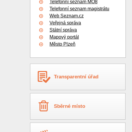
Telefonní seznam MO8
Telefonní seznam magistrátu
Web Seznam.cz
Veřejná správa
Státní správa
Mapový portál
Město Plzeň
Transparentní úřad
Sběrné místo