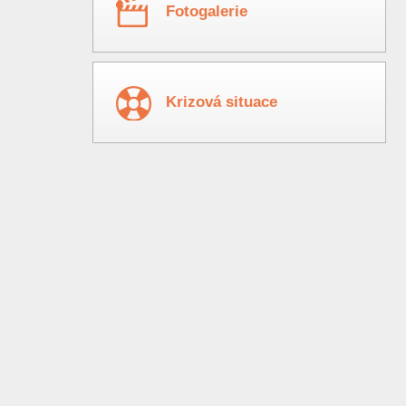
Fotogalerie
Krizová situace