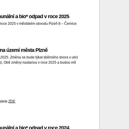
unální a bio* odpad v roce 2025
v roce 2025 v městském obvodu Plzeň 8 – Černice
na území města Plzně
025. Změna se bude týkat sběrného dvora v ulici
u). Obě změny nastanou v roce 2025 a budou mít
ajdete
ZDE
unální a bio* odpad v roce 2024