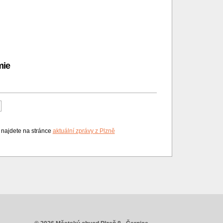
mie
oslední
i najdete na stránce
aktuální zprávy z Plzně