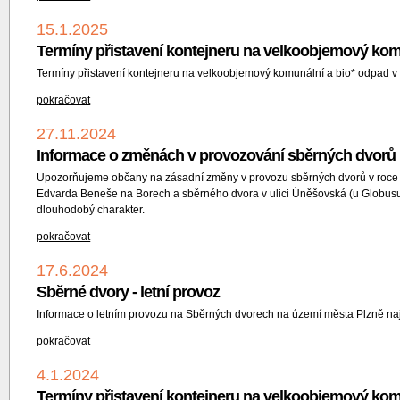
15.1.2025
Termíny přistavení kontejneru na velkoobjemový kom
Termíny přistavení kontejneru na velkoobjemový komunální a bio* odpad 
pokračovat
27.11.2024
Informace o změnách v provozování sběrných dvorů 
Upozorňujeme občany na zásadní změny v provozu sběrných dvorů v roce 2
Edvarda Beneše na Borech a sběrného dvora v ulici Úněšovská (u Globus
dlouhodobý charakter.
pokračovat
17.6.2024
Sběrné dvory - letní provoz
Informace o letním provozu na Sběrných dvorech na území města Plzně n
pokračovat
4.1.2024
Termíny přistavení kontejneru na velkoobjemový kom