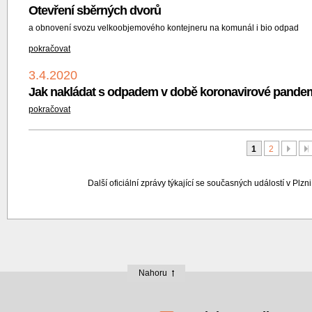
Otevření sběrných dvorů
a obnovení svozu velkoobjemového kontejneru na komunál i bio odpad
pokračovat
3.4.2020
Jak nakládat s odpadem v době koronavirové pande
pokračovat
Další
P
1
2
Další oficiální zprávy týkající se současných událostí v Plzn
Nahoru