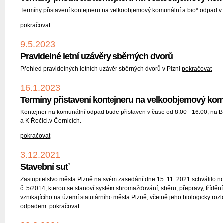
Termíny přistavení kontejneru na
velkoobjemový komunální
a
bio
* odpad v
pokračovat
9.5.2023
Pravidelné letní uzávěry sběrných dvorů
Přehled pravidelných letních uzávěr sběrných dvorů v Plzni
pokračovat
16.1.2023
Termíny přistavení kontejneru na velkoobjemový kom
Kontejner na komunální odpad bude přistaven v čase od 8:00 - 16:00, na B
a K Řečici.v Černicích.
pokračovat
3.12.2021
Stavební suť
Zastupitelstvo města Plzně na svém zasedání dne 15. 11. 2021 schválilo 
č. 5/2014, kterou se stanoví systém shromažďování, sběru, přepravy, třídě
vznikajícího na území statutárního města Plzně, včetně jeho biologicky roz
odpadem.
pokračovat