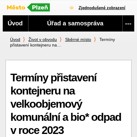
Zjednodušené zobrazení
Navigace
Úvod
Úřad a samospráva
---
Úvod
Život v obvodu
Sběrné místo
Termíny
přistavení kontejneru na…
Termíny přistavení
kontejneru na
velkoobjemový
komunální a bio* odpad
v roce 2023