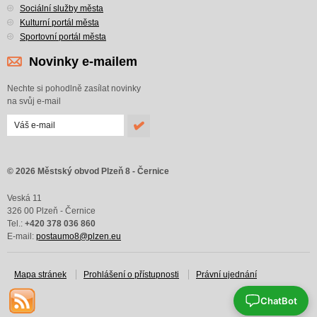
Sociální služby města
Kulturní portál města
Sportovní portál města
Novinky e-mailem
Nechte si pohodlně zasílat novinky
na svůj e-mail
© 2026 Městský obvod Plzeň 8 - Černice
Veská 11
326 00 Plzeň - Černice
Tel.:
+420 378 036 860
E-mail:
postaumo8@plzen.eu
Mapa stránek
Prohlášení o přístupnosti
Právní ujednání
ChatBot