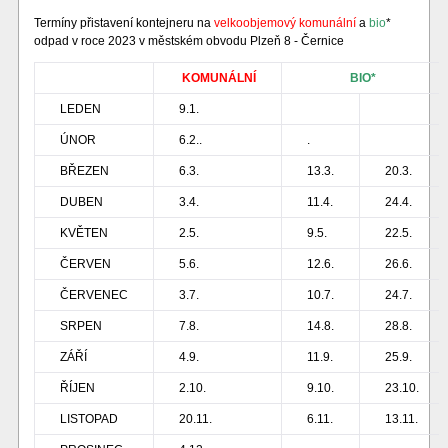
Termíny přistavení kontejneru na
velkoobjemový komunální
a
bio
*
odpad v roce 2023 v městském obvodu Plzeň 8 - Černice
KOMUNÁLNÍ
BIO*
LEDEN
9.1.
ÚNOR
6.2..
.
BŘEZEN
6.3.
13.3.
20.3.
DUBEN
3.4.
11.4.
24.4.
KVĚTEN
2.5.
9.5.
22.5.
ČERVEN
5.6.
12.6.
26.6.
ČERVENEC
3.7.
10.7.
24.7.
SRPEN
7.8.
14.8.
28.8.
ZÁŘÍ
4.9.
11.9.
25.9.
ŘÍJEN
2.10.
9.10.
23.10.
LISTOPAD
20.11.
6.11.
13.11.