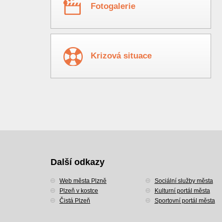
Fotogalerie
Krizová situace
Další odkazy
Web města Plzně
Sociální služby města
Plzeň v kostce
Kulturní portál města
Čistá Plzeň
Sportovní portál města