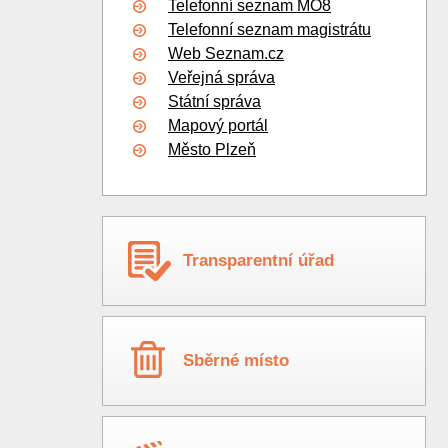
Telefonní seznam MO8
Telefonní seznam magistrátu
Web Seznam.cz
Veřejná správa
Státní správa
Mapový portál
Město Plzeň
Transparentní úřad
Sběrné místo