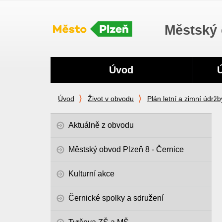
Městský 
Navigace
Úvod
Úvod
Život v obvodu
Plán letní a zimní údržb
Aktuálně z obvodu
Městský obvod Plzeň 8 - Černice
Kulturní akce
Černické spolky a sdružení