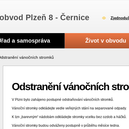
obvod Plzeň 8 - Černice
Zjednoduš
Úřad a samospráva
Život v obvodu
dstranění vánočních stromků
Odstranění vánočních str
V Plzni bylo zahájeno postupné odstraňování vánočních stromků.
Vánoční stromky odkládejte vedle veřejných stání na separované odpady.
K tzn „barevným“ nádobám odkládejte stromky vcelku bez ozdob a háčků.
Vánoční stromky budou odváženy postupně v průběhu měsíce ledna.