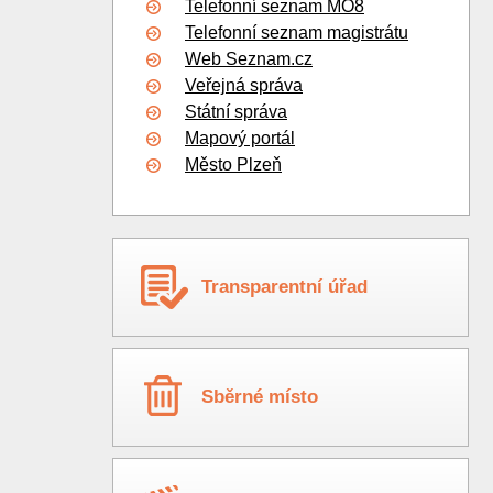
Telefonní seznam MO8
Telefonní seznam magistrátu
Web Seznam.cz
Veřejná správa
Státní správa
Mapový portál
Město Plzeň
Transparentní úřad
Sběrné místo