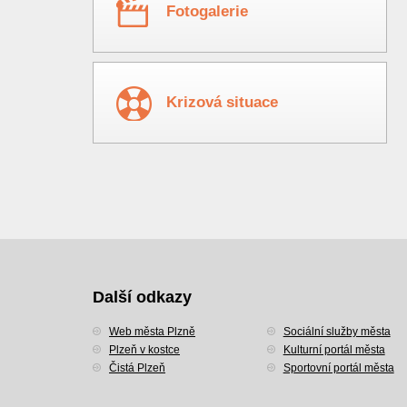
Fotogalerie
Krizová situace
Další odkazy
Web města Plzně
Sociální služby města
Plzeň v kostce
Kulturní portál města
Čistá Plzeň
Sportovní portál města