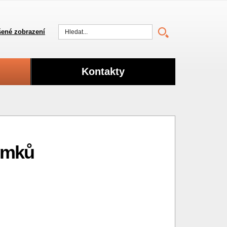
ené zobrazení
Vyhledat
Kontakty
omků