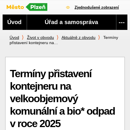
Zjednodušené zobrazení
Navigace
Úvod
Úřad a samospráva
---
Úvod
Život v obvodu
Aktuálně z obvodu
Termíny
přistavení kontejneru na…
Termíny přistavení
kontejneru na
velkoobjemový
komunální a bio* odpad
v roce 2025