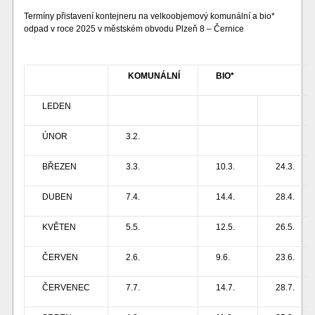
Termíny přistavení kontejneru na velkoobjemový komunální a bio*
odpad v roce 2025 v městském obvodu Plzeň 8 – Černice
KOMUNÁLNÍ
BIO*
LEDEN
ÚNOR
3.2.
BŘEZEN
3.3.
10.3.
24.3.
DUBEN
7.4.
14.4.
28.4.
KVĚTEN
5.5.
12.5.
26.5.
ČERVEN
2.6.
9.6.
23.6.
ČERVENEC
7.7.
14.7.
28.7.