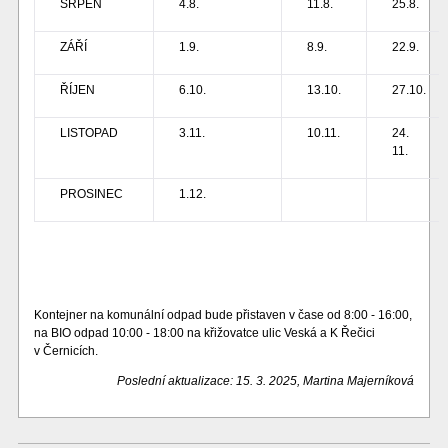
SRPEN
4.8.
11.8.
25.8.
ZÁŘÍ
1.9.
8.9.
22.9.
ŘÍJEN
6.10.
13.10.
27.10.
LISTOPAD
3.11.
10.11.
24.
11.
PROSINEC
1.12.
Kontejner na komunální odpad bude přistaven v čase od 8:00 - 16:00,
na BIO odpad 10:00 - 18:00 na křižovatce ulic Veská a K Řečici
v Černicích.
Poslední aktualizace: 15. 3. 2025, Martina Majerníková