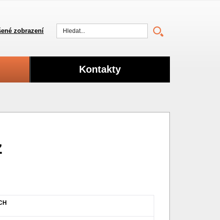
ené zobrazení
Vyhledat
Kontakty
z
CH