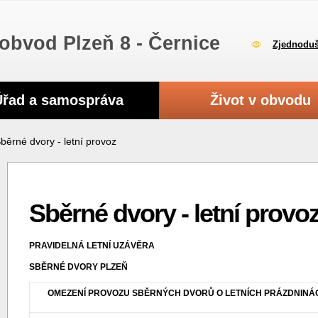
obvod Plzeň 8 - Černice
Zjednoduš
Úřad a samospráva
Život v obvodu
běrné dvory - letní provoz
Sběrné dvory - letní provo
PRAVIDELNÁ LETNÍ UZÁVĚRA
SBĚRNÉ DVORY PLZEŇ
OMEZENÍ PROVOZU SBĚRNÝCH DVORŮ O LETNÍCH PRÁZDNINÁ