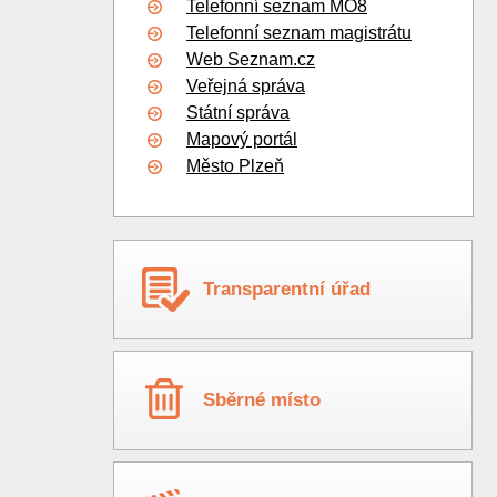
Telefonní seznam MO8
Telefonní seznam magistrátu
Web Seznam.cz
Veřejná správa
Státní správa
Mapový portál
Město Plzeň
Transparentní úřad
Sběrné místo