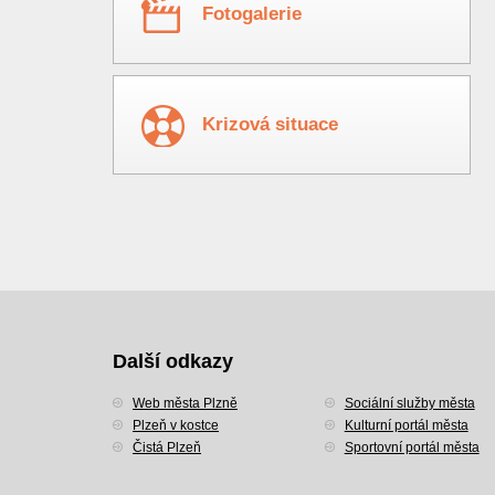
Fotogalerie
Krizová situace
Další odkazy
Web města Plzně
Sociální služby města
Plzeň v kostce
Kulturní portál města
Čistá Plzeň
Sportovní portál města