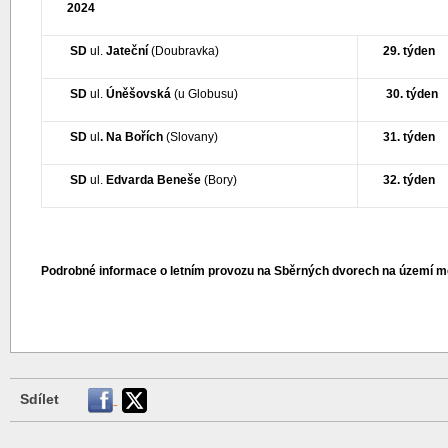
2024
SD
ul.
Jateční
(Doubravka)
29. týden
SD
ul.
Úněšovská
(u Globusu)
30. týden
SD
ul
. Na Bořích
(Slovany)
31. týden
SD
ul.
Edvarda Beneše
(Bory)
32. týden
Podrobné informace o letním provozu na Sběrných dvorech na území m
Sdílet