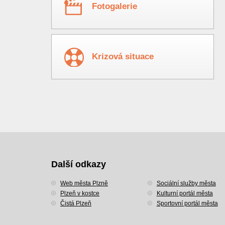
Fotogalerie
Krizová situace
Další odkazy
Web města Plzně
Sociální služby města
Plzeň v kostce
Kulturní portál města
Čistá Plzeň
Sportovní portál města