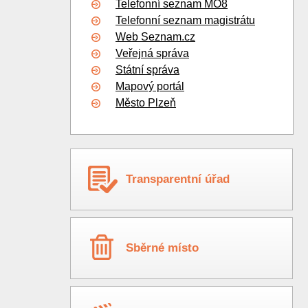
Telefonní seznam MO8
Telefonní seznam magistrátu
Web Seznam.cz
Veřejná správa
Státní správa
Mapový portál
Město Plzeň
Transparentní úřad
Sběrné místo