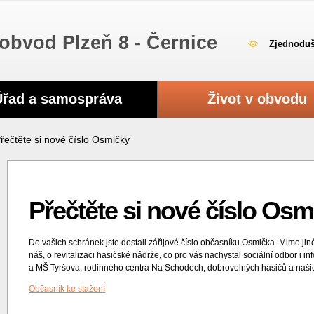
obvod Plzeň 8 - Černice
Zjednoduš
Úřad a samospráva
Život v obvodu
řečtěte si nové číslo Osmičky
Přečtěte si nové číslo Osm
Do vašich schránek jste dostali zářijové číslo občasníku Osmička. Mimo jiné
náš, o revitalizaci hasičské nádrže, co pro vás nachystal sociální odbor i i
a MŠ Tyršova, rodinného centra Na Schodech, dobrovolných hasičů a našich
Občasník ke stažení