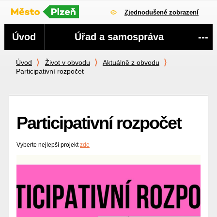
Zjednodušené zobrazení
Navigace
Úvod
Úřad a samospráva
---
Úvod
Život v obvodu
Aktuálně z obvodu
Participativní rozpočet
Participativní rozpočet
Vyberte nejlepší projekt
zde