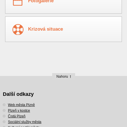
Fotogalerie
Krizová situace
Nahoru
Další odkazy
Web města Plzně
Plzeň v kostce
Čistá Plzeň
Sociální služby města