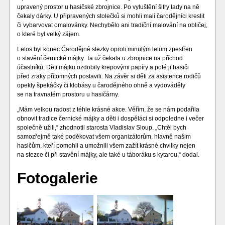
upravený prostor u hasičské zbrojnice. Po vyluštění šifry tady na ně
čekaly dárky. U připravených stolečků si mohli malí čarodějníci kreslit
či vybarvovat omalovánky. Nechybělo ani tradiční malování na obličej,
o které byl velký zájem.
Letos byl konec Čarodějné stezky oproti minulým letům zpestřen
o stavění černické májky. Ta už čekala u zbrojnice na příchod
účastníků. Děti májku ozdobily krepovými papíry a poté ji hasiči
před zraky přítomných postavili. Na závěr si děti za asistence rodičů
opekly špekáčky či klobásy u čarodějného ohně a vydováděly
se na travnatém prostoru u hasičárny.
„Mám velkou radost z téhle krásné akce. Věřím, že se nám podařila
obnovit tradice černické májky a děti i dospěláci si odpoledne i večer
společně užili,“ zhodnotil starosta Vladislav Sloup. „Chtěl bych
samozřejmě také poděkovat všem organizátorům, hlavně našim
hasičům, kteří pomohli a umožnili všem zažít krásné chvilky nejen
na stezce či při stavění májky, ale také u táboráku s kytarou,“ dodal.
Fotogalerie