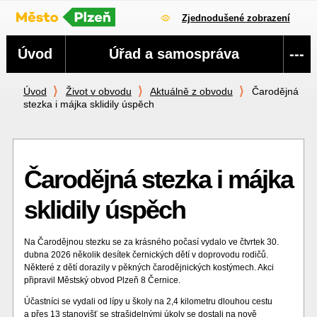
Zjednodušené zobrazení
Navigace
Úvod
Úřad a samospráva
---
Úvod
Život v obvodu
Aktuálně z obvodu
Čarodějná
stezka i májka sklidily úspěch
Čarodějná stezka i májka
sklidily úspěch
Na Čarodějnou stezku se za krásného počasí vydalo ve čtvrtek 30.
dubna 2026 několik desítek černických dětí v doprovodu rodičů.
Některé z dětí dorazily v pěkných čarodějnických kostýmech. Akci
připravil Městský obvod Plzeň 8 Černice.
Účastníci se vydali od lípy u školy na 2,4 kilometru dlouhou cestu
a přes 13 stanovišť se strašidelnými úkoly se dostali na nově