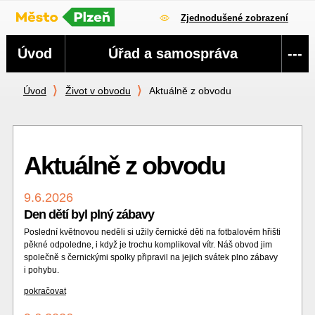
Zjednodušené zobrazení
Navigace
Úvod
Úřad a samospráva
---
Úvod
Život v obvodu
Aktuálně z obvodu
Aktuálně z obvodu
9.6.2026
Den dětí byl plný zábavy
Poslední květnovou neděli si užily černické děti na fotbalovém hřišti
pěkné odpoledne, i když je trochu komplikoval vítr. Náš obvod jim
společně s černickými spolky připravil na jejich svátek plno zábavy
i pohybu.
pokračovat