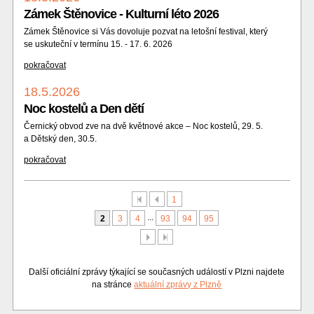
Zámek Štěnovice - Kulturní léto 2026
Zámek Štěnovice si Vás dovoluje pozvat na letošní festival, který
se uskuteční v termínu 15. - 17. 6. 2026
pokračovat
18.5.2026
Noc kostelů a Den dětí
Černický obvod zve na dvě květnové akce – Noc kostelů, 29. 5.
a Dětský den, 30.5.
pokračovat
První
Předchozí
1
...
2
3
4
93
94
95
Další
Poslední
Další oficiální zprávy týkající se současných událostí v Plzni najdete
na stránce
aktuální zprávy z Plzně