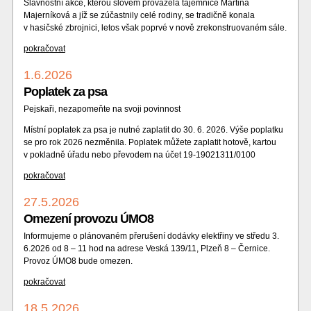
Slavnostní akce, kterou slovem provázela tajemnice Martina
Majerníková a jíž se zúčastnily celé rodiny, se tradičně konala
v hasičské zbrojnici, letos však poprvé v nově zrekonstruovaném sále.
pokračovat
1.6.2026
Poplatek za psa
Pejskaři, nezapomeňte na svoji povinnost
Místní poplatek za psa je nutné zaplatit do 30. 6. 2026. Výše poplatku
se pro rok 2026 nezměnila. Poplatek můžete zaplatit hotově, kartou
v pokladně úřadu nebo převodem na účet 19-19021311/0100
pokračovat
27.5.2026
Omezení provozu ÚMO8
Informujeme o plánovaném přerušení dodávky elektřiny ve středu 3.
6.2026 od 8 – 11 hod na adrese Veská 139/11, Plzeň 8 – Černice.
Provoz ÚMO8 bude omezen.
pokračovat
18.5.2026