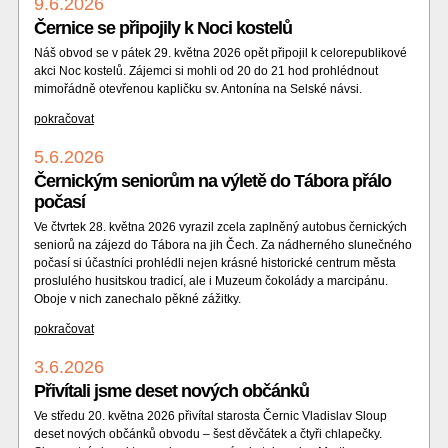
9.6.2026
Černice se připojily k Noci kostelů
Náš obvod se v pátek 29. května 2026 opět připojil k celorepublikové
akci Noc kostelů. Zájemci si mohli od 20 do 21 hod prohlédnout
mimořádně otevřenou kapličku sv. Antonína na Selské návsi.
pokračovat
5.6.2026
Černickým seniorům na výletě do Tábora přálo
počasí
Ve čtvrtek 28. května 2026 vyrazil zcela zaplněný autobus černických
seniorů na zájezd do Tábora na jih Čech. Za nádherného slunečného
počasí si účastníci prohlédli nejen krásné historické centrum města
proslulého husitskou tradicí, ale i Muzeum čokolády a marcipánu.
Oboje v nich zanechalo pěkné zážitky.
pokračovat
3.6.2026
Přivítali jsme deset nových občánků
Ve středu 20. května 2026 přivítal starosta Černic Vladislav Sloup
deset nových občánků obvodu – šest děvčátek a čtyři chlapečky.